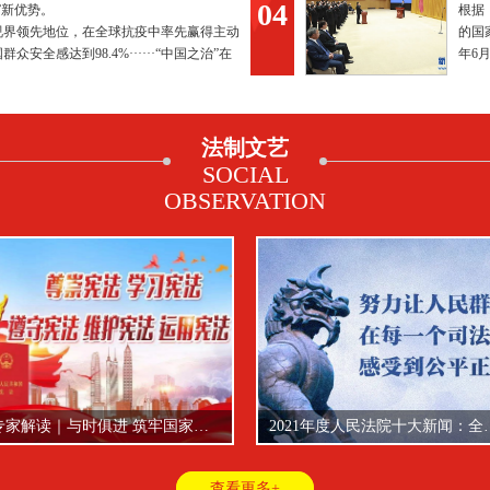
04
 再造“中国之治”新优势
监
”新优势。
根据
视界领先地位，在全球抗疫中率先赢得主动
的国
群众安全感达到98.4%······“中国之治”在
年6
更加夺目的光芒。
行宪
2021年度人民法院十大新闻：全国法院基本完成执行案款全面清理工作
练好监督硬功，把权力关进
法制文艺
SOCIAL
OBSERVATION
2021年度人民法院十大新闻：全国法院基本完成执行案款全面清理工作
练好监督硬功，把权力关进笼子里晒在阳光下—
查看更多+