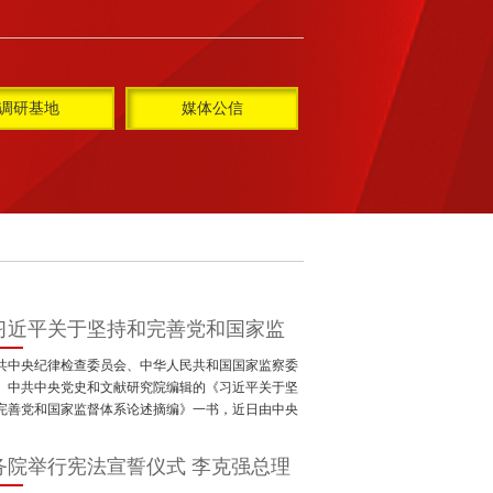
调研基地
媒体公信
习近平关于坚持和完善党和国家监
体系论述摘编》出版发行
共中央纪律检查委员会、中华人民共和国国家监察委
、中共中央党史和文献研究院编辑的《习近平关于坚
完善党和国家监督体系论述摘编》一书，近日由中央
出版社、中国方正出版社出版，在全国发行。
务院举行宪法宣誓仪式 李克强总理