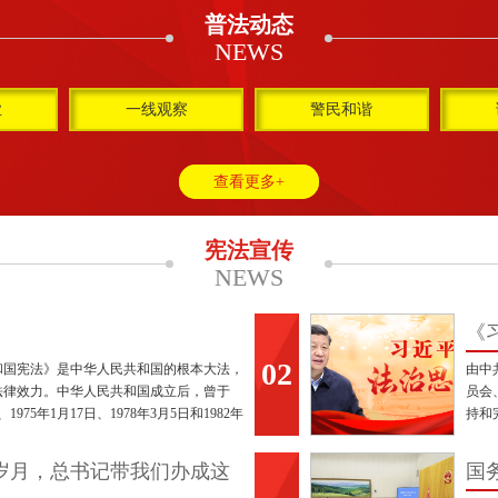
普法动态
NEWS
业
一线观察
警民和谐
查看更多+
宪法宣传
NEWS
《
02
督
和国宪法》是中华人民共和国的根本大法，
由中
法律效力。中华人民共和国成立后，曾于
员会
日、1975年1月17日、1978年3月5日和1982年
持和
四个宪法，现行宪法为1982年宪法，并历经
文献
3年、1999年、2004年、2018年五次修订。
岁月，总书记带我们办成这
国