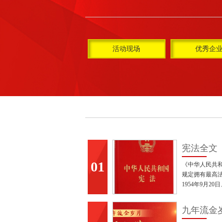
活动现场
优秀企
宪法全文
01
《中华人民共
规定拥有最高
1954年9月20
12月4日通过
1988年、199
九年流金