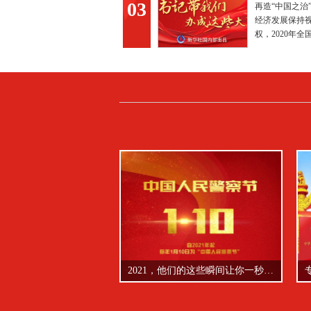
03
些大事 |
再造“中国之治
经济发展保持
权，2020年全国
世界舞台绽放
2021，他们的这些瞬间让你一秒破防
专家解读｜与时俱进 筑牢国家安全的审查防线
2021，他们的这些瞬间让你一秒破防
专家解读｜与时俱进 筑牢国家安全的审查防线