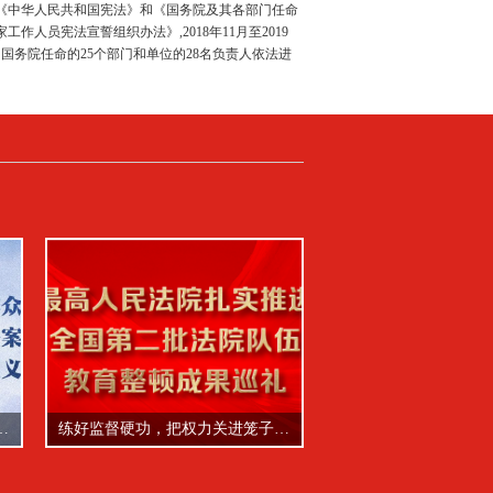
誓
《中华人民共和国宪法》和《国务院及其各部门任命
家工作人员宪法宣誓组织办法》,2018年11月至2019
月国务院任命的25个部门和单位的28名负责人依法进
法宣誓。
笼子里晒在阳光下——最高人民法院扎实推进全国第二批法院队伍教育整顿成果巡礼之三
专家解读｜云霓之望，《网络安全审查办法》修订稿的重要意义
一位“打拐”民警眼
—最高人民法院扎实推进全国第二批法院队伍教育整顿成果巡礼之三
专家解读｜云霓之望，《网络安全审查办法》修订稿的重要意义
一位“打拐”民警眼里