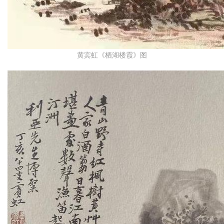
黄宾虹《栖湖楼霞》图