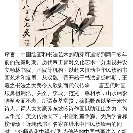
序言：中国绘画和书法艺术的萌芽可追溯到两千多年
前的先秦时期。历代帝王皆对文化艺术十分重视并设
立翰林书院、画院等机构，以此来推动中华民族的书
画艺术和发展。从汉魏、晋开始于书法鼎盛时期，王
羲之书法之大美令人欣慰而代代传承......唐五代时画
坛鼻祖荆浩、关仝、李成、范宽一脉相承，山水画影
响至今而不衰。所谓黄荃富贵，徐熙野逸以至于宋代
诗人、词人大文豪苏东坡吟诗作画以助江山之力：为
国争光、美文传播天下，书画雅室争辉。为后学者标
榜传颂！近现代书画名家在继承中国民族绘画的同
时、“外师造化中得心源“为传统的中国书画注入了新