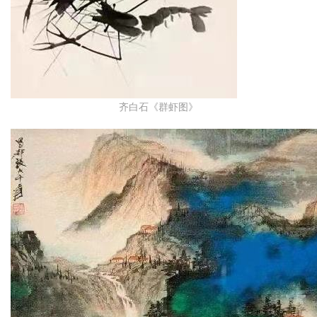
齐白石《群虾图》