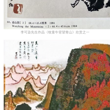
李可染先生作品《牧童牛背望青山》欣赏之一