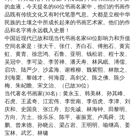
的血液，今天提名的60位书画名家中，他们的书画作
品既有传统文化又有时代笔墨气息。大都是立根中华
民族的土壤之中所成长起来的书画艺术家。他们的作
品和名字将永远载入史册！
中国近现代已故和现当代书画名家60位影响力和升值
空间名家是：张大千、张仃、齐白石、傅抱石、黄宾
虹、黄胄、徐悲鸿、石鲁、亚明、钱松岩、程十发、
吴冠中、李可染、李苦禅、潘天寿、林风眠、溥儒、
启功、陆严少、沙孟海、谢稚柳、魏紫熙、林散之、
刘海栗、黎雄才、何海霞、高剑父、陈之佛、陈少
梅、朱屺瞻、宋文治、（已故30位）
当代著名书画家(30名)：黄永玉、韩美林、孙其峰、
石虎、王孟奇、江宏伟、李世南、李佰虎、李津、刘
庆和、史国良、张江舟、彭先诚、林海钟、田黎明、
方向、方土、徐乐乐、陈平、崔振宽、卢禹舜、沈
鹏、曾来德、孙晓云、梁占岩、王明明、喻继高、姜
宝林、武艺、林镛